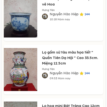
vẽ Hoa
Hưng Yên
Nguyễn Hào Hiệp
144
10:18 Hôm nay
Lọ gốm sứ tàu màu họa tiết "
Quần Tiên Dạ Hội " Cao 33.5cm.
Miệng 12.5cm
Hưng Yên
Nguyễn Hào Hiệp
144
09:53 Hôm nay
Lọ hoa mini Bát Tràng Cao 12cm