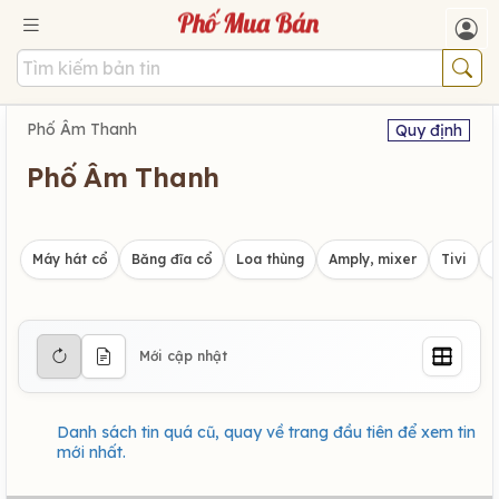
Phố Âm Thanh
Quy định
Phố Âm Thanh
Máy hát cổ
Băng đĩa cổ
Loa thùng
Amply, mixer
Tivi
Mới cập nhật
Danh sách tin quá cũ, quay về trang đầu tiên để xem tin
mới nhất.