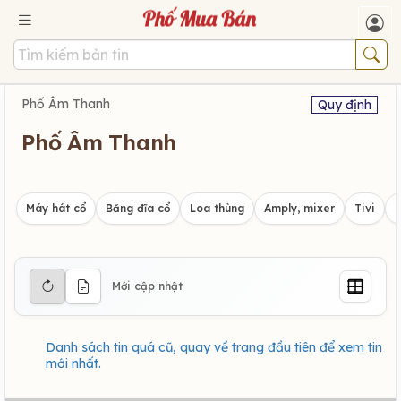
Phố Âm Thanh
Quy định
Phố Âm Thanh
Máy hát cổ
Băng đĩa cổ
Loa thùng
Amply, mixer
Tivi
Mới cập nhật
Danh sách tin quá cũ, quay về trang đầu tiên để xem tin
mới nhất.