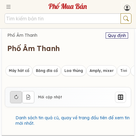
Phố Âm Thanh
Quy định
Phố Âm Thanh
Máy hát cổ
Băng đĩa cổ
Loa thùng
Amply, mixer
Tivi
Mới cập nhật
Danh sách tin quá cũ, quay về trang đầu tiên để xem tin
mới nhất.