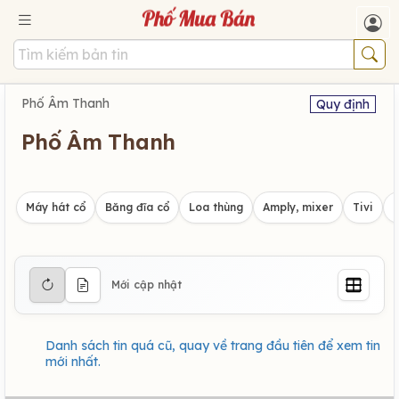
Phố Âm Thanh
Quy định
Phố Âm Thanh
Máy hát cổ
Băng đĩa cổ
Loa thùng
Amply, mixer
Tivi
Mới cập nhật
Danh sách tin quá cũ, quay về trang đầu tiên để xem tin
mới nhất.