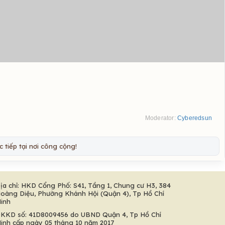
Moderator:
Cyberedsun
 tiếp tại nơi công cộng!
ịa chỉ: HKD Cổng Phố: S41, Tầng 1, Chung cư H3, 384
oàng Diệu, Phường Khánh Hội (Quận 4), Tp Hồ Chí
inh
KKD số: 41D8009456 do UBND Quận 4, Tp Hồ Chí
inh cấp ngày 05 tháng 10 năm 2017