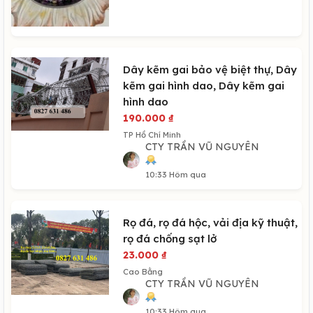
Dây kẽm gai bảo vệ biệt thự, Dây
kẽm gai hình dao, Dây kẽm gai
hình dao
190.000
₫
TP Hồ Chí Minh
CTY TRẦN VŨ NGUYÊN
10:33 Hôm qua
Rọ đá, rọ đá hộc, vải địa kỹ thuật,
rọ đá chống sạt lở
23.000
₫
Cao Bằng
CTY TRẦN VŨ NGUYÊN
10:33 Hôm qua