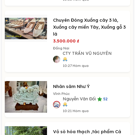
Chuyên Đóng Xuồng cây 3 lá,
Xuồng cây miền Tây, Xuồng gỗ 3
lá
3.500.000
₫
Đồng Nai
CTY TRẦN VŨ NGUYÊN
10:27 Hôm qua
Nhân sâm Như Ý
Vĩnh Phúc
Nguyễn Văn Đối
52
10:21 Hôm qua
Vỏ sò hóa thạch ,tác phẩm Cá