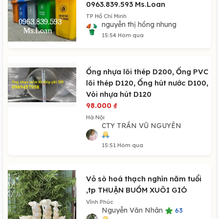
0963.839.593 Ms.Loan
TP Hồ Chí Minh
nguyễn thị hồng nhung
15:54 Hôm qua
Ống nhựa lõi thép D200, Ống PVC
lõi thép D120, Ống hút nước D100,
Vòi nhựa hút D120
98.000
₫
Hà Nội
CTY TRẦN VŨ NGUYÊN
15:51 Hôm qua
Vỏ sò hoá thạch nghìn năm tuổi
,tp THUẬN BUỒM XUÔI GIÓ
Vĩnh Phúc
Nguyễn Văn Nhân
63