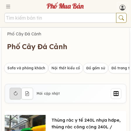
Phố Cây Đá Cảnh
Phố Cây Đá Cảnh
Sofa và phòng khách
Nội thất kiểu cổ
Đồ gốm sứ
Đồ trang tr
Mới cập nhật
Thùng rác y tế 240L nhựa hdpe,
thùng rác công cộng 240L /