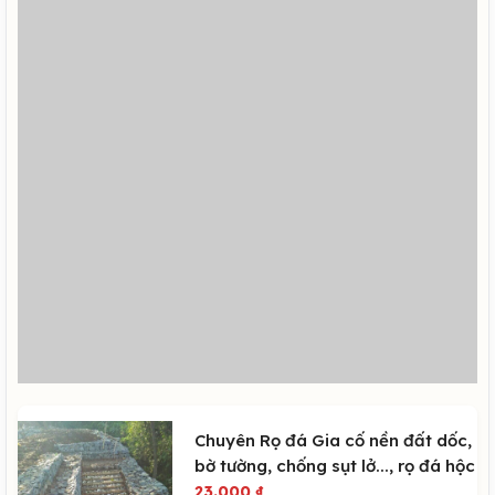
Chuyên Rọ đá Gia cố nền đất dốc,
bờ tường, chống sụt lở..., rọ đá hộc
23.000
₫