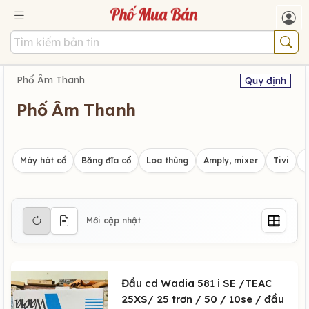
Phố Âm Thanh
Quy định
Phố Âm Thanh
Máy hát cổ
Băng đĩa cổ
Loa thùng
Amply, mixer
Tivi
Mới cập nhật
Đầu cd Wadia 581 i SE /TEAC
25XS/ 25 trơn / 50 / 10se / đầu