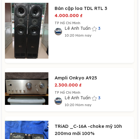
Bán cặp loa TDL RTL 3
4.000.000
₫
TP Hồ Chí Minh
Lê Anh Tuấn
3
10:20 Hôm nay
Ampli Onkyo A925
2.300.000
₫
TP Hồ Chí Minh
Lê Anh Tuấn
3
10:20 Hôm nay
TRiAD _C-16A -choke mỹ 10h
200ma mới 100%