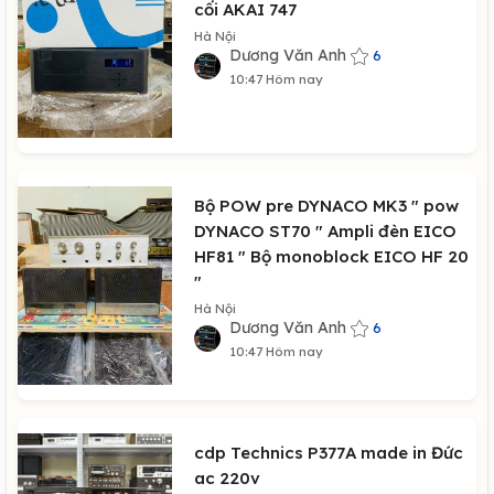
cối AKAI 747
Hà Nội
Dương Văn Anh
6
10:47 Hôm nay
Bộ POW pre DYNACO MK3 " pow
DYNACO ST70 " Ampli đèn EICO
HF81 " Bộ monoblock EICO HF 20
"
Hà Nội
Dương Văn Anh
6
10:47 Hôm nay
cdp Technics P377A made in Đức
ac 220v