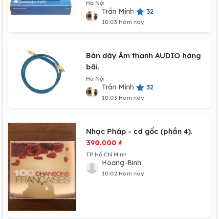
Hà Nội
Trần Minh
32
10:03 Hôm nay
Bán dây Âm thanh AUDIO hàng
bãi.
Hà Nội
Trần Minh
32
10:03 Hôm nay
Nhạc Pháp - cd gốc (phần 4).
390.000
₫
TP Hồ Chí Minh
Hoang-Binh
10:02 Hôm nay