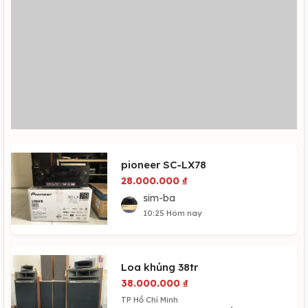
pioneer SC-LX78
28.000.000
₫
sim-ba
10:25 Hôm nay
Loa khủng 38tr
38.000.000
₫
TP Hồ Chí Minh